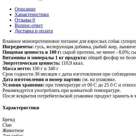
Описание
Характеристики
Отзывы
0
Вопрос-ответ
Доставка и оплата
Влажное монопротеиновое питание для взрослых собак супер
Ингредиенты:
гусь, желирующая добавка, рыбий жир, льняное
Пищевая ценность в 100 г:
сырой протеин, не менее - 8,6%; сыр
Витамины и минералы 1 кг продукта:
общий фосфор не более 
Энергетическая ценность:
110,9 ккал.
Масса нетто:
100 г и 340 г
Срок годности 36 месяцев с даты изготовления при соблюдени
Дата изготовления и номер партии:
см. на упаковке.
Условия хранения:
при температуре от 00 С до 25 0 С и отно
Рекомендуется употреблять при комнатной температуре.
После вскрытия потребительской упаковки продукт хранить в х
Характеристики
Бренд
Clan
Животное
Для собак