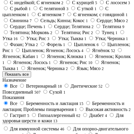
С индейкой; С ягненком
С курицей
С лососем
2
5
3
С рыбой
С телятиной
С уткой
С
1
3
1
цыпленком
С ягненком
С ягненком; с говядиной
1
7
1
Свинина
Сельдь; Киноа; Кокос
Сердце; Мясо
7
1
2
Сердце; Печень
Сердце; Телятина
Телятина
1
2
9
Телятина; Морковь
Телятина; Рис
Тунец
2
2
1
Утка
Утка; Рис
Утка; Тыква
Утка; Черника
16
3
1
1
Фазан; Утка
Форель
Цыпленок
Цыпленок;
2
1
6
Рис
Цыпленок; Ягненок; Лосось
Ягнёнок
1
4
52
Ягненок; Кабан
Ягненок; Клюква
Ягненок; Кролик
1
1
Ягненок; Лосось
Ягненок; Рис
Ягненок;
1
1
10
Тыква
Ягненок; Черника
Язык; Мясо
1
2
2
Показать все
Назначение
Все
Ветеринарный
Диетические
18
52
Повседневный
Сухой
507
1
Показания
Все
Беременность и лактация
Беременность и
15
лактация; Проблемы пищеварения
Высокая активность
1
2
Гастрит
Гипоаллергенный
Диабет
Для
5
62
4
здоровья шерсти и кожи
13
Для иммунной системы
Для опорно-двигательного
46