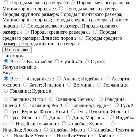
Породы мелкого размера
Породы мелкого размера;
90
Миниатюрные породы
Породы мелкого размера;
22
Породы крупного размера; Породы гигантского размера;
Миниатюрные породы; Породы среднего размера; Для всех
пород
Породы мелкого размера; Породы среднего
3
размера
Породы среднего размера
Породы
4
63
среднего размера; Для всех пород
Породы среднего
2
размера; Породы крупного размера
2
Показать все
Тип корма
Все
Влажный
Сухой
Сухой;
96
470
Полувлажный
2
Вкус
Все
4 вида мяса
Ананас; Индейка
Ассорти
2
1
мясное
Батат; Ягненок
Ветчина
Говядина
1
1
3
20
Говядина; Курица
8
Говядина; Мясо
Говядина; Печень
Говядина;
2
1
Пшено
Говядина; Рис
Говядина; Сердце
Гусь
1
3
1
2
Гусь; Курица; Фазан; Утка
Гусь; Цуккини; Яблоко
1
1
Гусь; Яблоко
Дичь
Дичь; Морковь
Индейка
1
1
1
Индейка; Говядина
Индейка; Курица
60
2
1
Индейка; Лосось
Индейка; Мясо
Индейка; Телятина
3
2
Индейка; Утка
Индейка;Утка
Кабан
2
1
1
4