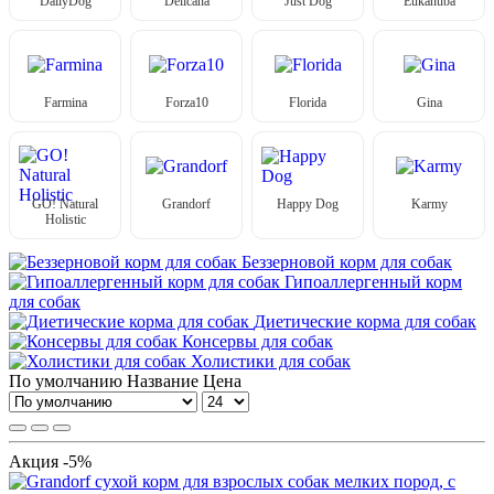
DailyDog
Delicana
Just Dog
Eukanuba
Farmina
Forza10
Florida
Gina
GO! Natural
Grandorf
Happy Dog
Karmy
Holistic
Беззерновой корм для собак
Гипоаллергенный корм
для собак
Диетические корма для собак
Консервы для собак
Холистики для собак
По умолчанию
Название
Цена
Акция -5%