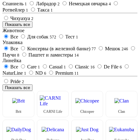
Спаниель
Лабрадор
Немецкая овчарка
1
2
4
Ротвейлер
Такса
1
1
Чихуахуа
2
Показать все
Животное
Все
Для собак
Тест
572
1
Упаковка
Все
Консервы (в железной банке)
Мешок
77
246
Паучи
Паштет и ламистеры
8
14
Линейка
Все
Care
Casual
Classic
De File
1
1
16
6
NaturLine
ND
Premium
1
6
11
Pride
2
Показать все
Brit
CARNI Life
Chicopee
Clan