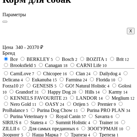
Параметры
Х
Цена
340
-
20370
₽
Бренд
Все
BERKLEY
Bosch
BOZITA
Brit
5
2
1
12
Brooksfield
Canagan
CARNI Life
5
18
10
CarniLove
Chicopee
Clan
Dailydog
7
16
24
4
Delicana
Eukanuba
Farmina
Florida
4
15
24
10
Forza10
GENESIS
GO! Natural Holistic
Golosi
27
5
4
Grandorf
Happy Dog
Hills
Karmy
10
31
20
14
14
KENNELS FAVOURITE
LANDOR
Meglium
23
14
12
Nero Gold
OASY
Orijen
Premier
11
24
5
9
ProBalance
Purina Dog Chow
Purina PRO PLAN
5
11
34
Purina Veterinary
Royal Canin
Savarra
9
57
6
SIRIUS
Statera
Summit Holistic
Trainer
8
4
4
16
ZILLII
Для самых преданных
ЗООГУРМАН
6
6
10
Зооринг
Наша Марка
Трапеза
Трепеза
5
7
4
1