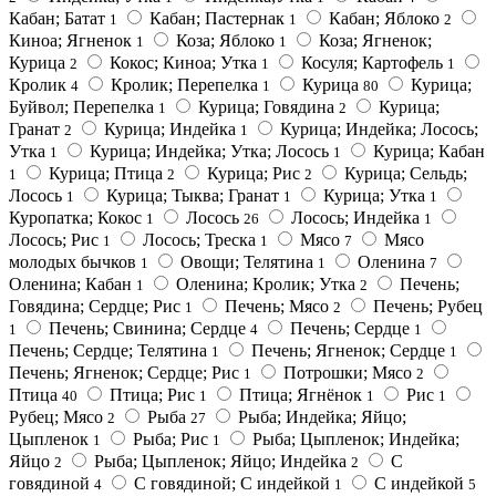
Кабан; Батат
Кабан; Пастернак
Кабан; Яблоко
1
1
2
Киноа; Ягненок
Коза; Яблоко
Коза; Ягненок;
1
1
Курица
Кокос; Киноа; Утка
Косуля; Картофель
2
1
1
Кролик
Кролик; Перепелка
Курица
Курица;
4
1
80
Буйвол; Перепелка
Курица; Говядина
Курица;
1
2
Гранат
Курица; Индейка
Курица; Индейка; Лосось;
2
1
Утка
Курица; Индейка; Утка; Лосось
Курица; Кабан
1
1
Курица; Птица
Курица; Рис
Курица; Сельдь;
1
2
2
Лосось
Курица; Тыква; Гранат
Курица; Утка
1
1
1
Куропатка; Кокос
Лосось
Лосось; Индейка
1
26
1
Лосось; Рис
Лосось; Треска
Мясо
Мясо
1
1
7
молодых бычков
Овощи; Телятина
Оленина
1
1
7
Оленина; Кабан
Оленина; Кролик; Утка
Печень;
1
2
Говядина; Сердце; Рис
Печень; Мясо
Печень; Рубец
1
2
Печень; Свинина; Сердце
Печень; Сердце
1
4
1
Печень; Сердце; Телятина
Печень; Ягненок; Сердце
1
1
Печень; Ягненок; Сердце; Рис
Потрошки; Мясо
1
2
Птица
Птица; Рис
Птица; Ягнёнок
Рис
40
1
1
1
Рубец; Мясо
Рыба
Рыба; Индейка; Яйцо;
2
27
Цыпленок
Рыба; Рис
Рыба; Цыпленок; Индейка;
1
1
Яйцо
Рыба; Цыпленок; Яйцо; Индейка
С
2
2
говядиной
С говядиной; С индейкой
С индейкой
4
1
5