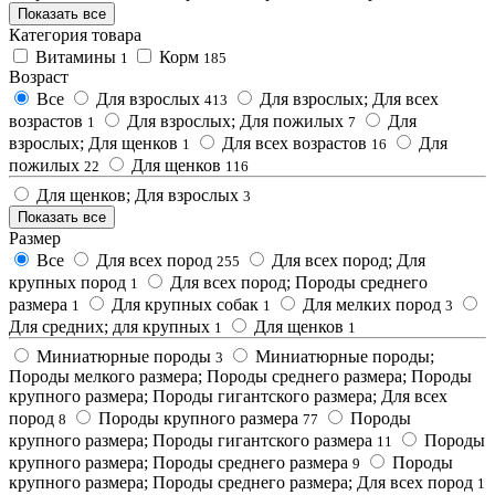
Показать все
Категория товара
Витамины
Корм
1
185
Возраст
Все
Для взрослых
Для взрослых; Для всех
413
возрастов
Для взрослых; Для пожилых
Для
1
7
взрослых; Для щенков
Для всех возрастов
Для
1
16
пожилых
Для щенков
22
116
Для щенков; Для взрослых
3
Показать все
Размер
Все
Для всех пород
Для всех пород; Для
255
крупных пород
Для всех пород; Породы среднего
1
размера
Для крупных собак
Для мелких пород
1
1
3
Для средних; для крупных
Для щенков
1
1
Миниатюрные породы
Миниатюрные породы;
3
Породы мелкого размера; Породы среднего размера; Породы
крупного размера; Породы гигантского размера; Для всех
пород
Породы крупного размера
Породы
8
77
крупного размера; Породы гигантского размера
Породы
11
крупного размера; Породы среднего размера
Породы
9
крупного размера; Породы среднего размера; Для всех пород
1