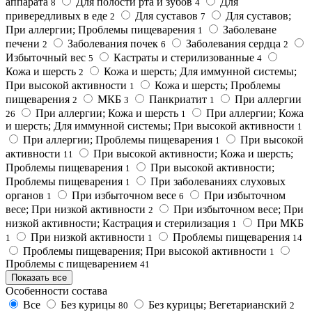
аппарата
Для полости рта и зубов
Для
8
4
привередливых в еде
Для суставов
Для суставов;
2
7
При аллергии; Проблемы пищеварения
Заболеване
1
печени
Заболевания почек
Заболевания сердца
2
6
2
Избыточный вес
Кастраты и стерилизованные
5
4
Кожа и шерсть
Кожа и шерсть; Для иммунной системы;
2
При высокой активности
Кожа и шерсть; Проблемы
1
пищеварения
МКБ
Панкриатит
При аллергии
2
3
1
При аллергии; Кожа и шерсть
При аллергии; Кожа
26
1
и шерсть; Для иммунной системы; При высокой активности
1
При аллергии; Проблемы пищеварения
При высокой
1
активности
При высокой активности; Кожа и шерсть;
11
Проблемы пищеварения
При высокой активности;
1
Проблемы пищеварения
При заболеваниях слуховых
1
органов
При избыточном весе
При избыточном
1
6
весе; При низкой активности
При избыточном весе; При
2
низкой активности; Кастрация и стерилизация
При МКБ
1
При низкой активности
Проблемы пищеварения
1
1
14
Проблемы пищеварения; При высокой активности
1
Проблемы с пищеварением
41
Показать все
Особенности состава
Все
Без курицы
Без курицы; Вегетарианский
80
2