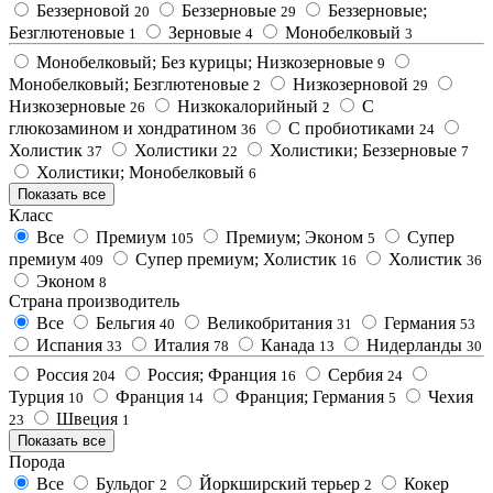
Беззерновой
Беззерновые
Беззерновые;
20
29
Безглютеновые
Зерновые
Монобелковый
1
4
3
Монобелковый; Без курицы; Низкозерновые
9
Монобелковый; Безглютеновые
Низкозерновой
2
29
Низкозерновые
Низкокалорийный
С
26
2
глюкозамином и хондратином
С пробиотиками
36
24
Холистик
Холистики
Холистики; Беззерновые
37
22
7
Холистики; Монобелковый
6
Показать все
Класс
Все
Премиум
Премиум; Эконом
Супер
105
5
премиум
Супер премиум; Холистик
Холистик
409
16
36
Эконом
8
Страна производитель
Все
Бельгия
Великобритания
Германия
40
31
53
Испания
Италия
Канада
Нидерланды
33
78
13
30
Россия
Россия; Франция
Сербия
204
16
24
Турция
Франция
Франция; Германия
Чехия
10
14
5
Швеция
23
1
Показать все
Порода
Все
Бульдог
Йоркширский терьер
Кокер
2
2