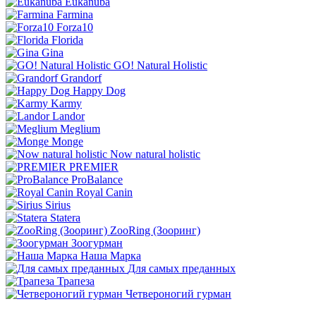
Eukanuba
Farmina
Forza10
Florida
Gina
GO! Natural Holistic
Grandorf
Happy Dog
Karmy
Landor
Meglium
Monge
Now natural holistic
PREMIER
ProBalance
Royal Canin
Sirius
Statera
ZooRing (Зооринг)
Зоогурман
Наша Марка
Для самых преданных
Трапеза
Четвероногий гурман