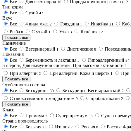
Все
Для всех пород
Породы крупного размера
10
12
Тип корма
Все
Сухой
42
Вкус
Все
4 вида мяса
Говядина
Индейка
Каб
2
1
21
Рыба
С уткой
Утка
Ягнёнок
8
1
3
12
Показать все
Назначение
Все
Ветеринарный
Диетические
Повседневн
1
8
Показания
Все
Беременность и лактация
Гипоаллергенный
5
34
и шерсть; Для иммунной системы; При высокой активности
1
При аллергии
При аллергии; Кожа и шерсть
При 
2
1
Показать все
Особенности состава
Все
Без курицы
Без курицы; Вегетарианский
30
2
С глюкозамином и хондратином
С пробиотиками
9
2
Показать все
Класс
Все
Премиум
Супер премиум
Супер премиу
2
38
Страна производитель
Все
Бельгия
Италия
Россия
Россия; Фр
23
7
8