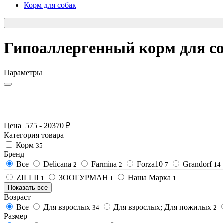
Корм для собак
Гипоаллергенный корм для с
Параметры
Цена
575
-
20370
₽
Категория товара
Корм
35
Бренд
Все
Delicana
Farmina
Forza10
Grandorf
2
2
7
14
ZILLII
ЗООГУРМАН
Наша Марка
1
1
1
Показать все
Возраст
Все
Для взрослых
Для взрослых; Для пожилых
34
2
Размер