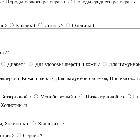
Породы мелкого размера
Породы среднего размера
10
16
ан
Кролик
Лосось
Оленина
2
1
2
1
ый
32
Диабет
Для здоровья шерсти и кожи
Для иммунно
1
7
аллергии; Кожа и шерсть; Для иммунной системы; При высокой
Беззерновой
Монобелковый
Низкозерновой
Ни
2
1
20
Холистик
23
м; Холистик
Холистик
1
17
анция
Сербия
2
2