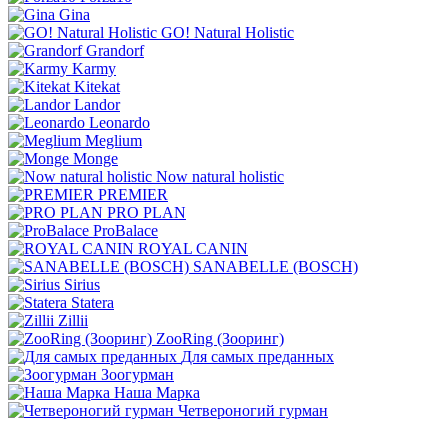
Gina
GO! Natural Holistic
Grandorf
Karmy
Kitekat
Landor
Leonardo
Meglium
Monge
Now natural holistic
PREMIER
PRO PLAN
ProBalace
ROYAL CANIN
SANABELLE (BOSCH)
Sirius
Statera
Zillii
ZooRing (Зооринг)
Для самых преданных
Зоогурман
Наша Марка
Четвероногий гурман