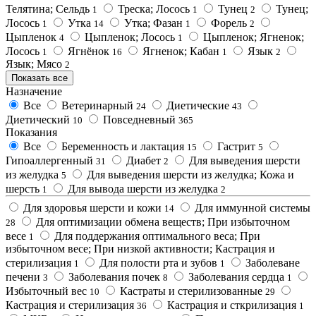
Телятина; Сельдь
Треска; Лосось
Тунец
Тунец;
1
1
2
Лосось
Утка
Утка; Фазан
Форель
1
14
1
2
Цыпленок
Цыпленок; Лосось
Цыпленок; Ягненок;
4
1
Лосось
Ягнёнок
Ягненок; Кабан
Язык
1
16
1
2
Язык; Мясо
2
Показать все
Назначение
Все
Ветеринарный
Диетические
24
43
Диетический
Повседневный
10
365
Показания
Все
Беременность и лактация
Гастрит
15
5
Гипоаллергенный
Диабет
Для выведения шерсти
31
2
из желудка
Для выведения шерсти из желудка; Кожа и
5
шерсть
Для вывода шерсти из желудка
1
2
Для здоровья шерсти и кожи
Для иммунной системы
14
Для оптимизации обмена веществ; При избыточном
28
весе
Для поддержания оптимального веса; При
1
избыточном весе; При низкой активности; Кастрация и
стерилизация
Для полости рта и зубов
Заболеване
1
1
печени
Заболевания почек
Заболевания сердца
3
8
1
Избыточный вес
Кастраты и стерилизованные
10
29
Кастрация и стерилизация
Кастрация и сткрилизация
36
1