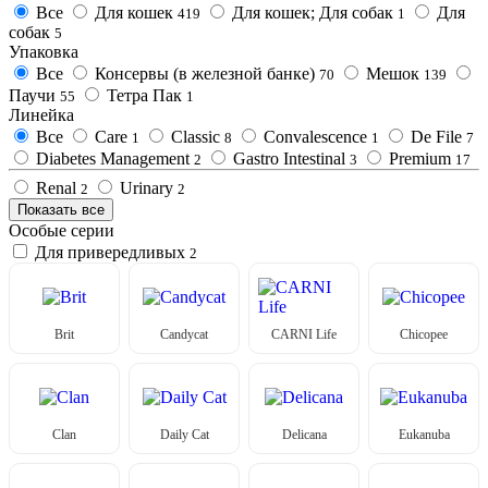
Все
Для кошек
Для кошек; Для собак
Для
419
1
собак
5
Упаковка
Все
Консервы (в железной банке)
Мешок
70
139
Паучи
Тетра Пак
55
1
Линейка
Все
Care
Classic
Convalescence
De File
1
8
1
7
Diabetes Management
Gastro Intestinal
Premium
2
3
17
Renal
Urinary
2
2
Показать все
Особые серии
Для привередливых
2
Brit
Candycat
CARNI Life
Chicopee
Clan
Daily Cat
Delicana
Eukanuba