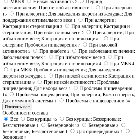
МКБ
Низкая активность
Период
9
2
восстановления; При низкой активности
При аллергии
1
При аллергии; Для выведения шерсти из желудка; Для
15
поддержания оптимального веса
При аллергии;
1
Кастрация и стерилизация
При аллергии; Кастрация и
3
стерилизация; При избыточном весе
При аллергии; При
2
избыточном весе; Кастрация и стерилизация
При
1
аллергии; Проблемы пищеварения
При высокой
7
активности
При диабете
При заболеваниях печени;
5
2
Заболевания почек
При избыточном весе
При
1
3
избыточном весе; Кастрация и стерилизация
При МКБ
4
4
При МКБ; Проблемы пищеварения; Для выведения
шерсти из желудка
При низкой активности; Кастрация и
1
стерилизация
При низкой активности; Проблемы
9
пищеварения; Для набора веса
Проблемы пищеварения
1
Проблемы пищеварения; При аллергии; Кожа и шерсть;
14
Для иммунной системы
Проблемы с пищеварением
1
34
Показать все
Особенности состава
Все
Без курицы
Без курицы; Беззерновые;
45
Безглютеновые
Беззерновой
Беззерновые
1
13
3
Беззерновые; Безглютеновые
Для привередливых
1
1
Зерновые
7