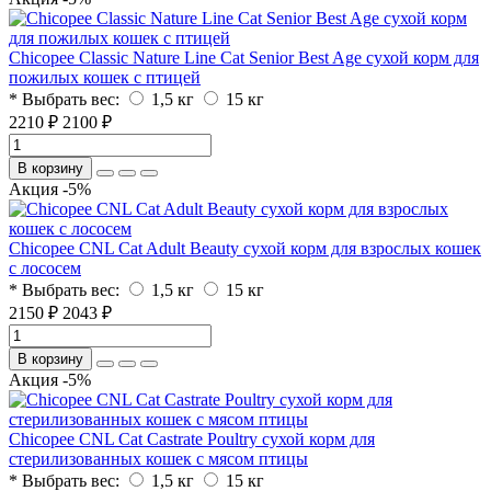
Chicopee Classic Nature Line Cat Senior Best Age сухой корм для
пожилых кошек с птицей
* Выбрать вес:
1,5 кг
15 кг
2210 ₽
2100 ₽
В корзину
Акция -5%
Chicopee CNL Cat Adult Beauty сухой корм для взрослых кошек
с лососем
* Выбрать вес:
1,5 кг
15 кг
2150 ₽
2043 ₽
В корзину
Акция -5%
Chicopee CNL Cat Castrate Poultry сухой корм для
стерилизованных кошек с мясом птицы
* Выбрать вес:
1,5 кг
15 кг