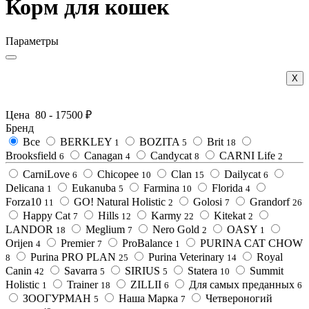
Корм для кошек
Параметры
Х
Цена
80
-
17500
₽
Бренд
Все
BERKLEY
BOZITA
Brit
1
5
18
Brooksfield
Canagan
Candycat
CARNI Life
6
4
8
2
CarniLove
Chicopee
Clan
Dailycat
6
10
15
6
Delicana
Eukanuba
Farmina
Florida
1
5
10
4
Forza10
GO! Natural Holistic
Golosi
Grandorf
11
2
7
26
Happy Cat
Hills
Karmy
Kitekat
7
12
22
2
LANDOR
Meglium
Nero Gold
OASY
18
7
2
1
Orijen
Premier
ProBalance
PURINA CAT CHOW
4
7
1
Purina PRO PLAN
Purina Veterinary
Royal
8
25
14
Canin
Savarra
SIRIUS
Statera
Summit
42
5
5
10
Holistic
Trainer
ZILLII
Для самых преданных
1
18
6
6
ЗООГУРМАН
Наша Марка
Четвероногий
5
7