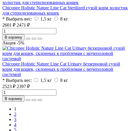
Chicopee Holistic Nature Line Cat Sterilized сухой корм холистик
для стерилизованных кошек
* Выбрать вес:
1,5 кг
8 кг
2601 ₽
2471 ₽
В корзину
Акция -5%
Chicopee Holistic Nature Line Cat Urinary беззерновой сухой
корм для кошек, склонных к проблемам с мочеполовой
системой
* Выбрать вес:
1,5 кг
8 кг
2523 ₽
2397 ₽
В корзину
1
2
3
4
5