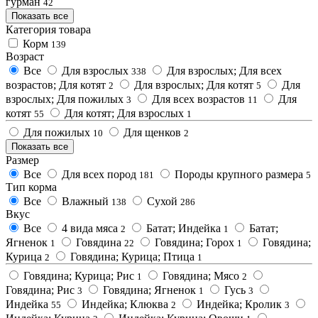
гурман
42
Показать все
Категория товара
Корм
139
Возраст
Все
Для взрослых
Для взрослых; Для всех
338
возрастов; Для котят
Для взрослых; Для котят
Для
2
5
взрослых; Для пожилых
Для всех возрастов
Для
3
11
котят
Для котят; Для взрослых
55
1
Для пожилых
Для щенков
10
2
Показать все
Размер
Все
Для всех пород
Породы крупного размера
181
5
Тип корма
Все
Влажный
Сухой
138
286
Вкус
Все
4 вида мяса
Батат; Индейка
Батат;
2
1
Ягненок
Говядина
Говядина; Горох
Говядина;
1
22
1
Курица
Говядина; Курица; Птица
2
1
Говядина; Курица; Рис
Говядина; Мясо
1
2
Говядина; Рис
Говядина; Ягненок
Гусь
3
1
3
Индейка
Индейка; Клюква
Индейка; Кролик
55
2
3