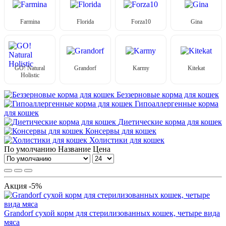
Farmina
Florida
Forza10
Gina
GO! Natural
Grandorf
Karmy
Kitekat
Holistic
Беззерновые корма для кошек
Гипоаллергенные корма
для кошек
Диетические корма для кошек
Консервы для кошек
Холистики для кошек
По умолчанию
Название
Цена
Акция -5%
Grandorf сухой корм для стерилизованных кошек, четыре вида
мяса