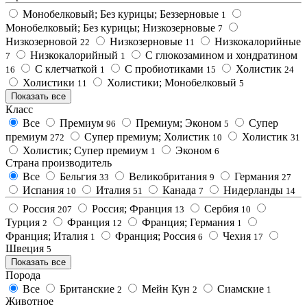
Монобелковый; Без курицы; Беззерновые
1
Монобелковый; Без курицы; Низкозерновые
7
Низкозерновой
Низкозерновые
Низкокалорийные
22
11
Низкокалорийный
С глюкозамином и хондратином
7
1
С клетчаткой
С пробиотиками
Холистик
16
1
15
24
Холистики
Холистики; Монобелковый
11
5
Показать все
Класс
Все
Премиум
Премиум; Эконом
Супер
96
5
премиум
Супер премиум; Холистик
Холистик
272
10
31
Холистик; Супер премиум
Эконом
1
6
Страна производитель
Все
Бельгия
Великобритания
Германия
33
9
27
Испания
Италия
Канада
Нидерланды
10
51
7
14
Россия
Россия; Франция
Сербия
207
13
10
Турция
Франция
Франция; Германия
2
12
1
Франция; Италия
Франция; Россия
Чехия
1
6
17
Швеция
5
Показать все
Порода
Все
Британские
Мейн Кун
Сиамские
2
2
1
Животное