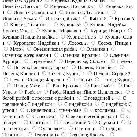
Индейка; Курица
Индейка; Курица; Овощи
2
1
Индейка; Лосось
Индейка; Потрошки
Индейка; Рис
1
1
Индейка; Свинина
Индейка; Телятина
1
1
1
Индейка; Утка
Индейка; Язык
Кабан
Кролик
4
1
2
8
Кролик; Телятина
Курица
Курица; Индейка;
1
62
Лосось; Утка
Курица; Морковь
Курица; Птица
1
1
3
Курица; Птица; Индейка
Курица; Рис
Курица; Сыр
1
6
Куропатка; Индейка
Лосось
Лосось; Птица
1
1
26
1
Мясо
Океаническая рыба
Оленина
6
2
1
Оленина; Коза; Кабан
Оленина; Кролик
Оленина;
1
1
Курица
Перепелка
Перепёлка; Яблоко
Печень
1
2
1
Печень; Говядина; Горох
Печень; Индейка
2
1
1
Печень; Кролик
Печень; Курица
Печень; Сердце
1
1
2
Печень; Сердце; Форель
Птица
Птица; Курица
1
43
Птица; Мясо
Рис; Кролик
Рис; Рыба
Рис;
3
2
1
1
Утка
Рыба
Рыба; Индейка; Яйцо; Цыпленок
с
3
14
1
белой рыбой; с лососем; с рыбой
С говядиной
С
1
2
говядиной; С индейкой
С индейкой
С индейкой; С
1
3
уткой
С индейкой; С ягненком
С кроликом
С
1
2
1
курицей
С лососем
С океанической рыбой
С
3
1
1
птицей
С рыбой
С телятиной
С уткой
С
1
1
3
1
цыпленком
С ягненком
Свинина
Сердце;
2
1
1
Телятина
Телятина
Телятина; Лосось
1
14
1