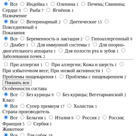
Все
Индейка
Оленина
Печень; Свинина;
1
1
Сердце
Рыба
Ягнёнок
3
7
1
Назначение
Все
Ветеринарный
Диетические
2
15
Повседневный
4
Показания
Все
Беременность и лактация
Гипоаллергенный
2
9
Диабет
Для иммунной системы
Для опорно-
1
1
двигательного аппарата
Для полости рта и зубов
1
1
Заболевания почек
2
При аллергии
При аллергии; Кожа и шерсть
1
1
При избыточном весе; При низкой активности
1
Проблемы пищеварения
Проблемы с пищеварением
1
2
Показать все
Особенности состава
Все
Без курицы
Без курицы; Вегетарианский
9
2
Класс
Все
Супер премиум
Холистик
17
1
Страна производитель
Все
Бельгия
Италия
Россия
Россия;
1
9
2
Франция
Сербия
5
1
Животное
Все
Для собак
18