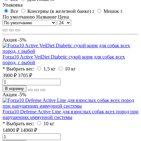
Упаковка
Все
Консервы (в железной банке)
Мешок
2
3
По умолчанию
Название
Цена
Акция -5%
Forza10 Active VetDiet Diabetic сухой корм для собак всех
пород, с рыбой
* Выбрать вес:
1,5 кг
10 кг
3900 ₽
3705 ₽
В корзину
Акция -5%
Forza10 Defense Active Line для взрослых собак всех пород при
нарушениях иммунной системы
* Выбрать вес:
10 кг
14800 ₽
14060 ₽