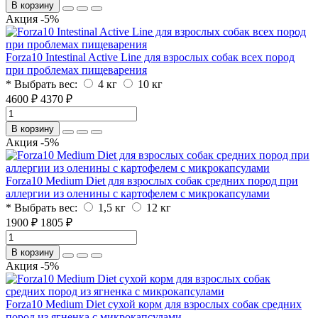
В корзину
Акция -5%
Forza10 Intestinal Active Line для взрослых собак всех пород
при проблемах пищеварения
* Выбрать вес:
4 кг
10 кг
4600 ₽
4370 ₽
В корзину
Акция -5%
Forza10 Medium Diet для взрослых собак средних пород при
аллергии из оленины с картофелем с микрокапсулами
* Выбрать вес:
1,5 кг
12 кг
1900 ₽
1805 ₽
В корзину
Акция -5%
Forza10 Medium Diet сухой корм для взрослых собак средних
пород из ягненка с микрокапсулами