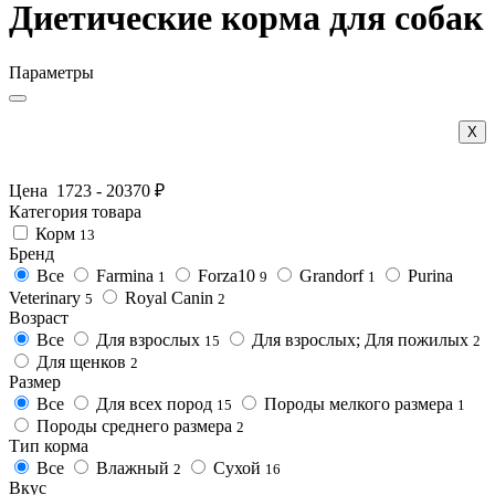
Диетические корма для собак
Параметры
Х
Цена
1723
-
20370
₽
Категория товара
Корм
13
Бренд
Все
Farmina
Forza10
Grandorf
Purina
1
9
1
Veterinary
Royal Canin
5
2
Возраст
Все
Для взрослых
Для взрослых; Для пожилых
15
2
Для щенков
2
Размер
Все
Для всех пород
Породы мелкого размера
15
1
Породы среднего размера
2
Тип корма
Все
Влажный
Сухой
2
16
Вкус