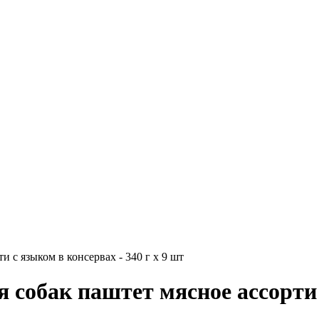
и с языком в консервах - 340 г x 9 шт
 собак паштет мясное ассорти 