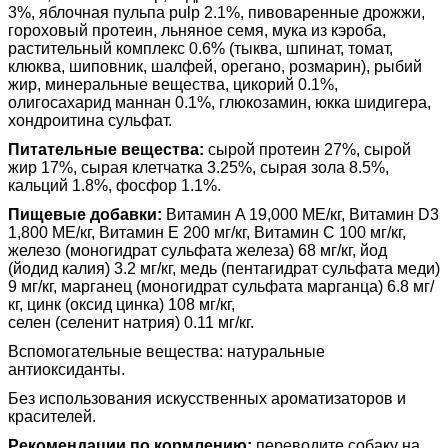
3%, яблочная пульпа pulp 2.1%, пивоваренные дрожжи,
гороховый протеин, льняное семя, мука из кэроба,
растительный комплекс 0.6% (тыква, шпинат, томат,
клюква, шиповник, шалфей, орегано, розмарин), рыбий
жир, минеральные вещества, цикорий 0.1%,
олигосахарид маннан 0.1%, глюкозамин, юкка шидигера,
хондроитина сульфат.
Питательные вещества:
сырой протеин 27%, сырой
жир 17%, сырая клетчатка 3.25%, сырая зола 8.5%,
кальций 1.8%, фосфор 1.1%.
Пищевые добавки:
Витамин A 19,000 МЕ/кг, Витамин D3
1,800 МЕ/кг, Витамин E 200 мг/кг, Витамин C 100 мг/кг,
железо (моногидрат сульфата железа) 68 мг/кг, йод
(йодид калия) 3.2 мг/кг, медь (пентагидрат сульфата меди)
9 мг/кг, марганец (моногидрат сульфата марганца) 6.8 мг/
кг, цинк (оксид цинка) 108 мг/кг,
селен (селенит натрия) 0.11 мг/кг.
Вспомогательные вещества: натуральные
антиоксиданты.
Без использования искусственных ароматизаторов и
красителей.
Рекомендации по кормлению:
переводите собаку на