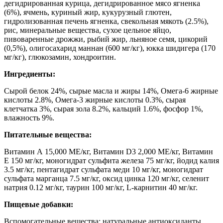
дегидрированная курица, дегидрированное мясо ягненка
(6%), ячмень, куриный жир, кукурузный глютен,
гидролизованная печень ягненка, свекольная мякоть (2.5%),
рис, минеральные вещества, сухое цельное яйцо,
пивоваренные дрожжи, рыбий жир, льняное семя, цикорий
(0,5%), олигосахарид маннан (600 мг/кг), юкка шидигера (170
мг/кг), глюкозамин, хондроитин.
Ингредиенты:
Сырой белок 24%, сырые масла и жиры 14%, Омега-6 жирные
кислоты 2.8%, Омега-3 жирные кислоты 0.3%, сырая
клетчатка 3%, сырая зола 8.2%, кальций 1.6%, фосфор 1%,
влажность 9%.
Питательные вещества:
Витамин А 15,000 МЕ/кг, Витамин D3 2,000 МЕ/кг, Витамин
E 150 мг/кг, моногидрат сульфита железа 75 мг/кг, йодид калия
3.5 мг/кг, пентагидрат сульфата меди 10 мг/кг, моногидрат
сульфата марганца 7.5 мг/кг, оксид цинка 120 мг/кг, селенит
натрия 0.12 мг/кг, таурин 100 мг/кг, L-карнитин 40 мг/кг.
Пищевые добавки:
Вспомогательные вещества: натуральные антиоксиданты.