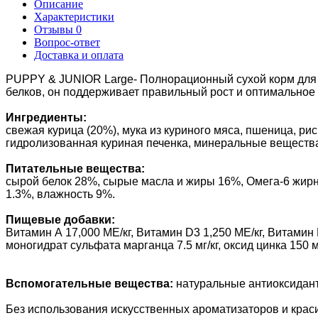
Описание
Характеристики
Отзывы
0
Вопрос-ответ
Доставка и оплата
PUPPY & JUNIOR Large- Полнорационный сухой корм для 
белков, он поддерживает правильный рост и оптимальное
Ингредиенты:
свежая курица (20%), мука из куриного мяса, пшеница, ри
гидролизованная куриная печенка, минеральные вещества, 
Питательные вещества:
сырой белок 28%, сырые масла и жиры 16%, Омега-6 жирны
1.3%, влажность 9%.
Пищевые добавки:
Витамин А 17,000 МЕ/кг, Витамин D3 1,250 МЕ/кг, Витамин E 
моногидрат сульфата марганца 7.5 мг/кг, оксид цинка 150 мг/к
Вспомогательные вещества:
натуральные антиоксидан
Без использования искусственных ароматизаторов и крас