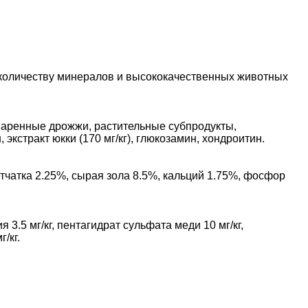
 количеству минералов и высококачественных животных
воваренные дрожжи, растительные субпродукты,
кстракт юкки (170 мг/кг), глюкозамин, хондроитин.
чатка 2.25%, сырая зола 8.5%, кальций 1.75%, фосфор
 3.5 мг/кг, пентагидрат сульфата меди 10 мг/кг,
/кг.