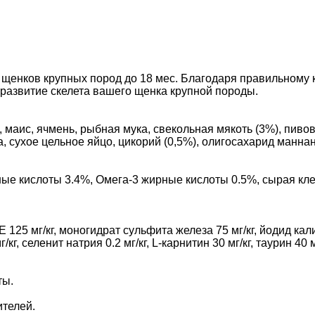
щенков крупных пород до 18 мес. Благодаря правильному
 развитие скелета вашего щенка крупной породы.
с, маис, ячмень, рыбная мука, свекольная мякоть (3%), пи
сухое цельное яйцо, цикорий (0,5%), олигосахарид маннан, э
е кислоты 3.4%, Омега-3 жирные кислоты 0.5%, сырая клет
125 мг/кг, моногидрат сульфита железа 75 мг/кг, йодид калия
г, селенит натрия 0.2 мг/кг, L-карнитин 30 мг/кг, таурин 40 мг
ты.
ителей.