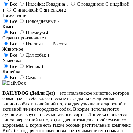
Все
Индейка; Говядина
С говядиной; С индейкой
1
С индейкой; С ягненком
1
2
Назначение
Все
Повседневный
3
Класс
Все
Премиум
4
Страна производитель
Все
Италия
Россия
1
3
Животное
Все
Для собак
4
Упаковка
Все
Мешок
1
Линейка
Все
Casual
1
DAILYDOG (Дейли Дог)
– это итальянское качество, которое
совмещает в себе классические взгляды на ежедневный
рацион собак и новейший подход для улучшения здоровой и
активной жизни городских собак. В корме используются
лучшие легкоусваиваемые мясные сорта. Линейка считается
гипоаллергенной и подходит для питомцев с проблемами со
здоровьем. В корме есть также особый растительный комплекс
Bio5, благодаря которому повышается иммунитет собаки и