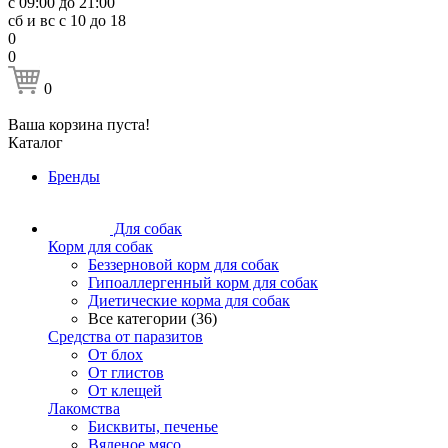
с 09:00 до 21:00
сб и вс с 10 до 18
0
0
0
Ваша корзина пуста!
Каталог
Бренды
Для собак
Корм для собак
Беззерновой корм для собак
Гипоаллергенный корм для собак
Диетические корма для собак
Все категории (36)
Средства от паразитов
От блох
От глистов
От клещей
Лакомства
Бисквиты, печенье
Вяленое мясо