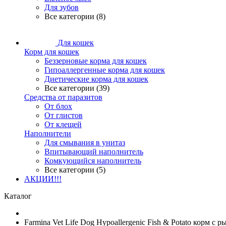
Для зубов
Все категории (8)
Для кошек
Корм для кошек
Беззерновые корма для кошек
Гипоаллергенные корма для кошек
Диетические корма для кошек
Все категории (39)
Средства от паразитов
От блох
От глистов
От клещей
Наполнители
Для смывания в унитаз
Впитывающий наполнитель
Комкующийся наполнитель
Все категории (5)
АКЦИИ!!!
Каталог
Farmina Vet Life Dog Hypoallergenic Fish & Potato корм с