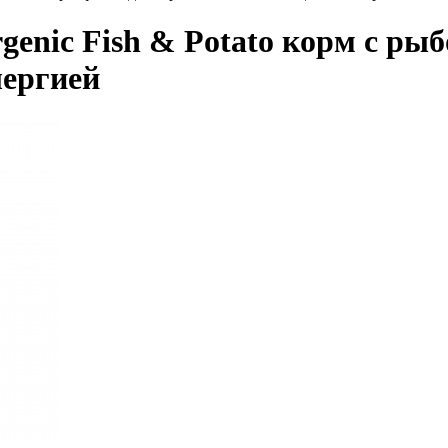
rgenic Fish & Potato корм с ры
лергией