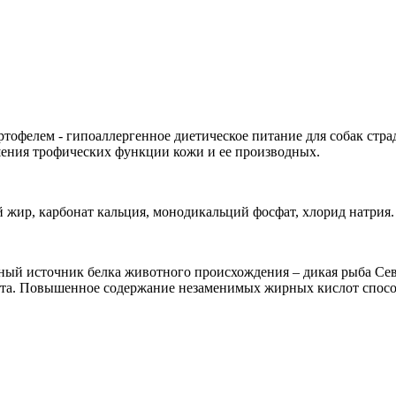
артофелем - гипоаллергенное диетическое питание для собак с
шения трофических функции кожи и ее производных.
 жир, карбонат кальция, монодикальций фосфат, хлорид натрия.
твенный источник белка животного происхождения – дикая рыба С
укта. Повышенное содержание незаменимых жирных кислот спосо