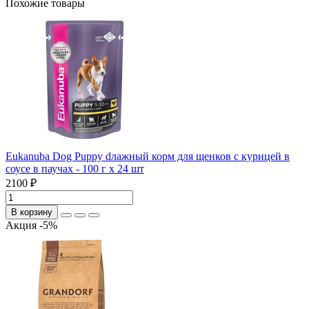
Похожие товары
Eukanuba Dog Puppy dлажный корм для щенков с курицей в
соусе в паучах - 100 г х 24 шт
2100 ₽
В корзину
Акция -5%