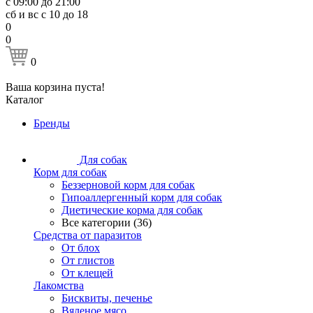
с 09:00 до 21:00
сб и вс с 10 до 18
0
0
0
Ваша корзина пуста!
Каталог
Бренды
Для собак
Корм для собак
Беззерновой корм для собак
Гипоаллергенный корм для собак
Диетические корма для собак
Все категории (36)
Средства от паразитов
От блох
От глистов
От клещей
Лакомства
Бисквиты, печенье
Вяленое мясо